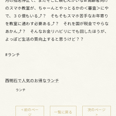
月の指名停止て、またそこに頼むんかいなw 高齢者向け
のスマホ教室が、ちゃーんとやっとるかの＜審査＞にや
で、３０億もいる⤴？ そもそもスマホ苦手なお年寄り
を教室に通わす必要ある⤴？ それを国が税金でやらな
あかん⤴？ そんなお金リハビリにでも回したほうが、
よっぽど生活の質向上すると思うけど？？
#ランチ
西明石で人気のお得なランチ
ランチ
< 前のペー
次のページ
一覧に戻る
ジ
>