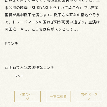
に見えてきてゾーっとする迫真の演技やったですね。年
末公開の映画「SUKIYAKI 上を向いて歩こう」では吉岡
里帆が黒柳徹子を演じます。徹子さん直々の指名やそう
で、トレードマークの玉ねぎ頭が可愛い過ぎっ。主演は
岡田准一やし、こっちは胸がスッとしそう。
#ランチ
西明石で人気のお得なランチ
ランチ
< 前のペー
次のページ
一覧に戻る
ジ
>