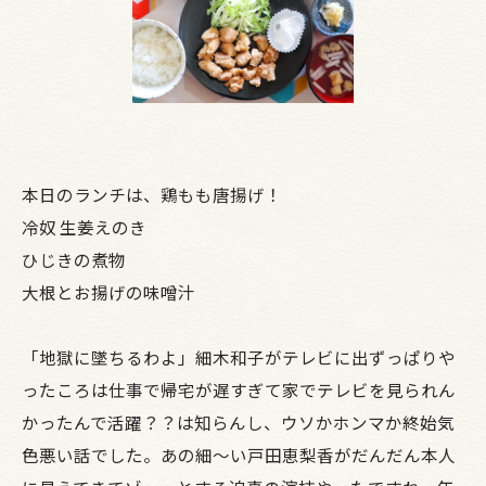
本日のランチは、鶏もも唐揚げ！
冷奴 生姜えのき
ひじきの煮物
大根とお揚げの味噌汁
「地獄に墜ちるわよ」細木和子がテレビに出ずっぱりや
ったころは仕事で帰宅が遅すぎて家でテレビを見られん
かったんで活躍？？は知らんし、ウソかホンマか終始気
色悪い話でした。あの細～い戸田恵梨香がだんだん本人