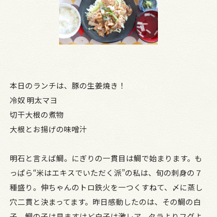
本日のランチは、豚の生姜焼き！
冷奴 明太マヨ
切干大根の煮物
大根とお揚げの味噌汁
明石と言えば鯛。にぎりの一貫目は鯛で始まります。も
っぱら“米はエキスでいただく派”の私は、旬の刺身の７
種盛り。伸ちゃんのトロ鉄火を一つくすねて、〆に蒸し
穴二貫と決まってます。昨日感動したのは、その鯛の白
子。鯛の子は見ますけど白子は激レア。タラよりフグよ