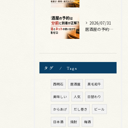
2026/07/31
居酒屋の予約は何分前に到着が正解？電話とネットの使い分けで失敗ゼロ
タグ
Tags
西明石
居酒屋
黒毛和牛
美味しい
人気
日替わり
からあげ
だし巻き
ビール
日本酒
焼酎
梅酒