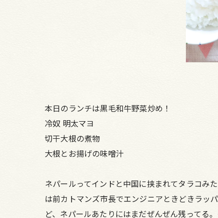
本日のランチは黒毛和牛野菜炒め！
冷奴 明太マヨ
切干大根の煮物
大根とお揚げの味噌汁
ネパールってインドと中国に挟まれてタラコみた
は前カトマンズ市長でエンジニアときどきラッパ
ど、ネパールあたりにはまだぜんぜん残ってる。