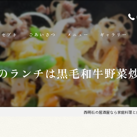
ンセプト
ごあいさつ
メニュー
ギャラリー
ランチ
のランチは黒毛和牛野菜
お料理
お飲み物
西明石の居酒屋なら家庭料理と肉