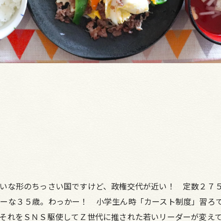
いな形のちっさい国ですけど、政権交代が近い！ 定数２７
ーな３５歳。わっかー！ 小学生ん時「カースト制度」習ろ
それをＳＮＳ駆使してＺ世代に推された若いリーダーが変え