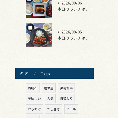
2026/08/06
本日のランチは、照焼きチキン！
2026/08/05
本日のランチは、ロース豚カツ梅はさみ！
タグ
Tags
西明石
居酒屋
黒毛和牛
美味しい
人気
日替わり
からあげ
だし巻き
ビール