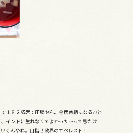
５で１８２議席て圧勝やん。今度首相になるひと
て、インドに生れなくてよかった～って思たけ
ていくんやね。目指せ政界のエベレスト！