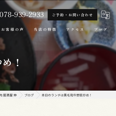
078-939-2933
ご予約・お問い合わせ
お客様の声
当店の特徴
アクセス
ブログ
隠れ家
炒め！
一人
ランチ
家庭料理
 居酒屋 伸
ブログ
本日のランチは黒毛和牛野菜炒め！
牛肉