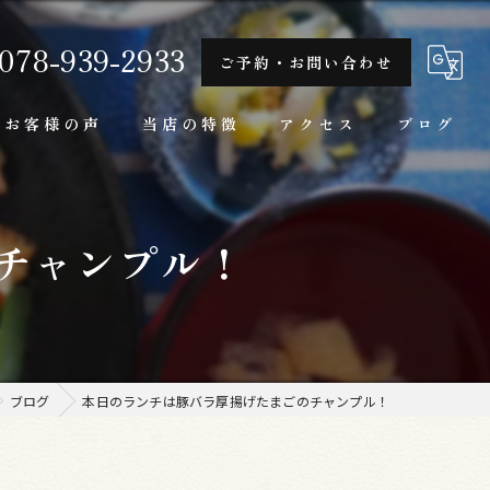
078-939-2933
ご予約・お問い合わせ
お客様の声
当店の特徴
アクセス
ブログ
隠れ家
チャンプル！
一人
ランチ
家庭料理
ブログ
本日のランチは豚バラ厚揚げたまごのチャンプル！
牛肉