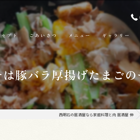
ンセプト
ごあいさつ
メニュー
ギャラリー
ランチ
チは豚バラ厚揚げたまごの
お料理
お飲み物
西明石の居酒屋なら家庭料理と肉 居酒屋 伸