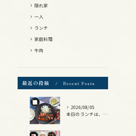
隠れ家
一人
ランチ
家庭料理
牛肉
最近の投稿
Recent Posts
2026/08/05
本日のランチは、ロース豚カツ梅はさみ！