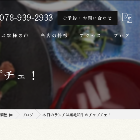
078-939-2933
ご予約・お問い合わせ
お客様の声
当店の特徴
アクセス
ブログ
隠れ家
プチェ！
一人
ランチ
家庭料理
酒屋 伸
ブログ
本日のランチは黒毛和牛のチャプチェ！
牛肉