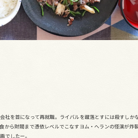
会社を首になって再就職。ライバルを蹴落とすには殺すしかな
食から財閥まで憑依レベルでこなすヨム・ヘランの怪演が炸
映画でしたー。