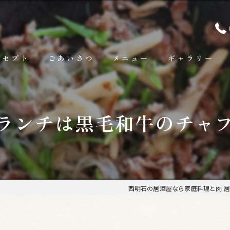
ンセプト
ごあいさつ
メニュー
ギャラリー
ランチ
ランチは黒毛和牛のチャ
お料理
お飲み物
西明石の居酒屋なら家庭料理と肉 居