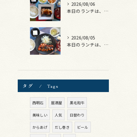
2026/08/06
本日のランチは、照焼きチキン！
2026/08/05
本日のランチは、ロース豚カツ梅はさみ！
タグ
Tags
西明石
居酒屋
黒毛和牛
美味しい
人気
日替わり
からあげ
だし巻き
ビール