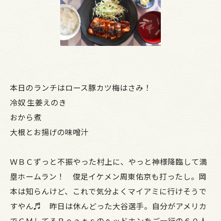
本日のランチはロース豚カツ梅はさみ！
冷奴 生姜えのき
おから煮
大根とお揚げの味噌汁
ＷＢＣずっと不振やった村上に、やっと神様降臨して満
塁ホームラン！ 俊足イケメン周東佑京も打ったし。岡
本は知らんけど、これで気分よくマイアミに行けそうで
すやん♬ 昨日は休んどった大谷選手。自分がアメリカ
でＣＭしてるＢｅａｔｓのヘッドホンをご一行の６０人