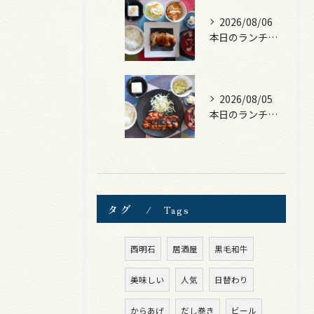
2026/08/06
本日のランチは、照焼きチキン！
2026/08/05
本日のランチは、ロース豚カツ梅はさみ！
タグ
Tags
西明石
居酒屋
黒毛和牛
美味しい
人気
日替わり
からあげ
だし巻き
ビール