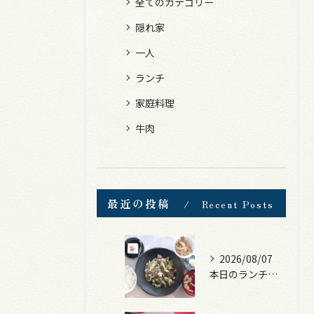
全てのカテゴリー
隠れ家
一人
ランチ
家庭料理
牛肉
最近の投稿
Recent Posts
2026/08/07
本日のランチは、黒毛和牛のチャプチェ！