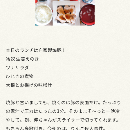
本日のランチは自家製焼豚！
冷奴 生姜えのき
ツナサラダ
ひじきの煮物
大根とお揚げの味噌汁
焼豚と言いましても、焼くのは豚の表面だけ。たっぷり
の煮汁で圧力はたったの3分。そのままそ～っと一晩冷
やして。朝、伸ちゃんがスライサーで切ってくれます。
もちろん鼻歌付き。今朝のは、りんご殺人事件。