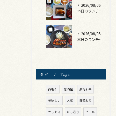
2026/08/06
本日のランチは、照焼きチキン！
2026/08/05
本日のランチは、ロース豚カツ梅はさみ！
タグ
Tags
西明石
居酒屋
黒毛和牛
美味しい
人気
日替わり
からあげ
だし巻き
ビール