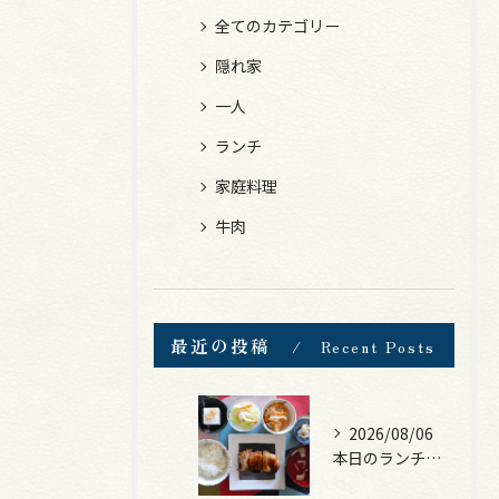
全てのカテゴリー
隠れ家
一人
ランチ
家庭料理
牛肉
最近の投稿
Recent Posts
2026/08/06
本日のランチは、照焼きチキン！