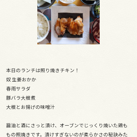
本日のランチは照り焼きチキン！
奴 生姜おかか
春雨サラダ
豚バラ大根煮
大根とお揚げの味噌汁
醤油と酒にさっと漬け、オーブンでじっくり焼いた鶏も
もの照焼きです。漬けすぎないのが柔らかさの秘訣みた