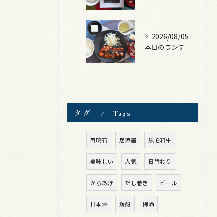
2026/08/05
本日のランチは、ロース豚カツ梅はさみ！
タグ
Tags
西明石
居酒屋
黒毛和牛
美味しい
人気
日替わり
からあげ
だし巻き
ビール
日本酒
焼酎
梅酒