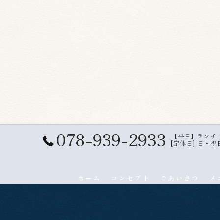
078-939-2933
【平日】ランチ 11:
[定休日] 日・祝
ホーム
コンセプト
ごあいさつ
メ