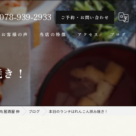
078-939-2933
ご予約・お問い合わせ
お客様の声
当店の特徴
アクセス
ブログ
隠れ家
焼き！
一人
ランチ
家庭料理
 居酒屋 伸
ブログ
本日のランチはれんこん挟み焼き！
牛肉