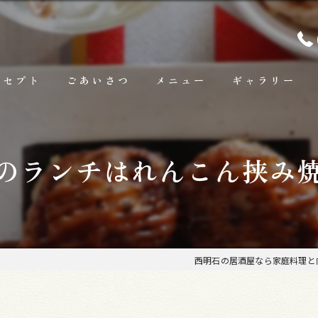
ンセプト
ごあいさつ
メニュー
ギャラリー
ランチ
のランチはれんこん挟み
お料理
お飲み物
西明石の居酒屋なら家庭料理と肉