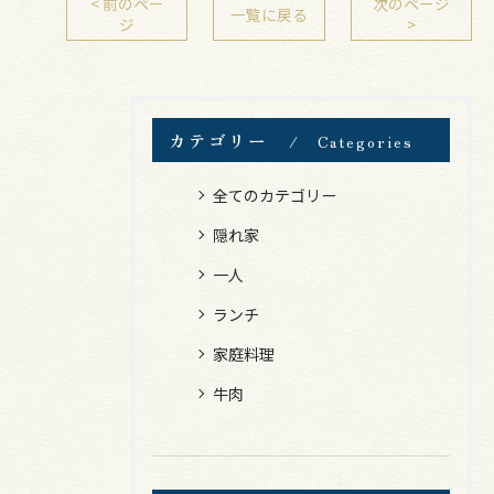
< 前のペー
次のページ
一覧に戻る
ジ
>
カテゴリー
Categories
全てのカテゴリー
隠れ家
一人
ランチ
家庭料理
牛肉