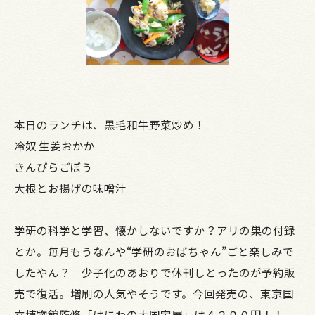
本日のランチは、黒毛和牛野菜炒め！
冷奴 生姜おかか
きんぴらごぼう
大根とお揚げの味噌汁
学研の科学と学習、懐かしないですか？アリの巣の付録
とか。毎月もうなんや“学研のおばちゃん”ごと楽しみで
したやん？ 少子化のあおりで休刊しとったのが予約販
売で復活。増刷の人気やそうです。今回発売の、東京国
立博物館監修「はにわの大国宝展」は４２９０円！！