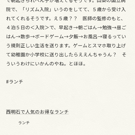
院で、「リズム入院」いうのをしてて、５歳から受け入
れてくれるそうです。え５歳？？ 医師の監修のもと、
４泊５日の＜入院＞で、早起き→朝ごはん→勉強→昼ご
はん→散歩→ボードゲーム→夕飯→お風呂→寝るってい
う規則正しい生活を送ります。ゲームとスマホ取り上げ
て幼稚園か小学校に送り出したらええんちゃうん？ そ
ういうわけにいかんのやね。とほほ。
#ランチ
西明石で人気のお得なランチ
ランチ