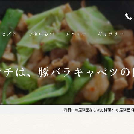
ンセプト
ごあいさつ
メニュー
ギャラリー
ランチ
ンチは、豚バラキャベツの
お料理
お飲み物
西明石の居酒屋なら家庭料理と肉 居酒屋 