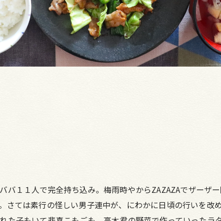
ババ１１人で完全持ち込み。梅雨時やからZAZAZAでザーザ
。さては素行の怪しい男子連中が、にわかに日頃の行いを改
れた子もいて悲喜こもごも。高木君の野菜で作っていったラ