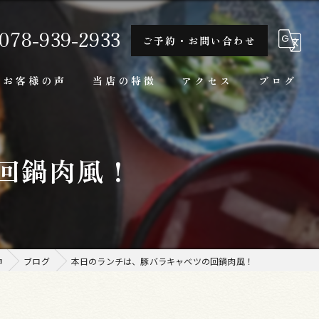
078-939-2933
ご予約・お問い合わせ
お客様の声
当店の特徴
アクセス
ブログ
隠れ家
回鍋肉風！
一人
ランチ
家庭料理
伸
ブログ
本日のランチは、豚バラキャベツの回鍋肉風！
牛肉