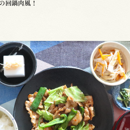
の回鍋肉風！