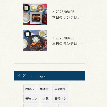
2026/08/06
本日のランチは、照焼きチキン！
2026/08/05
本日のランチは、ロース豚カツ梅はさみ！
タグ
Tags
西明石
居酒屋
黒毛和牛
美味しい
人気
日替わり