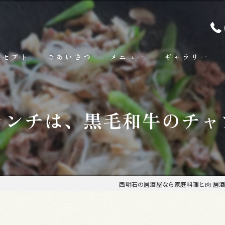
ンセプト
ごあいさつ
メニュー
ギャラリー
ランチ
ランチは、黒毛和牛のチャ
お料理
お飲み物
西明石の居酒屋なら家庭料理と肉 居酒