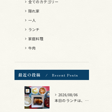
全てのカテゴリー
隠れ家
一人
ランチ
家庭料理
牛肉
最近の投稿
Recent Posts
2026/08/06
本日のランチは、照焼きチキン！