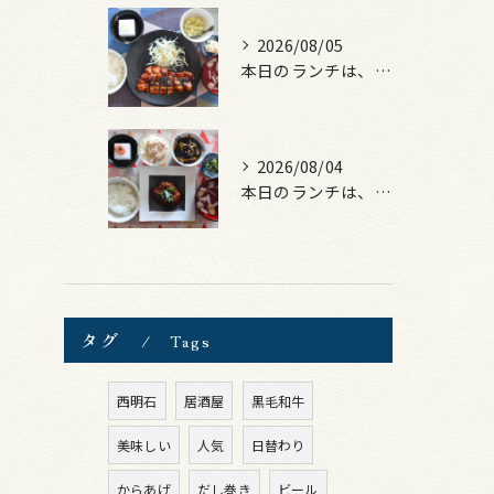
2026/08/05
本日のランチは、ロース豚カツ梅はさみ！
2026/08/04
本日のランチは、煮込みハンバーグ！
タグ
Tags
西明石
居酒屋
黒毛和牛
美味しい
人気
日替わり
からあげ
だし巻き
ビール