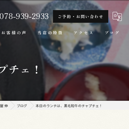
078-939-2933
ご予約・お問い合わせ
お客様の声
当店の特徴
アクセス
ブログ
隠れ家
プチェ！
一人
ランチ
家庭料理
屋 伸
ブログ
本日のランチは、黒毛和牛のチャプチェ！
牛肉