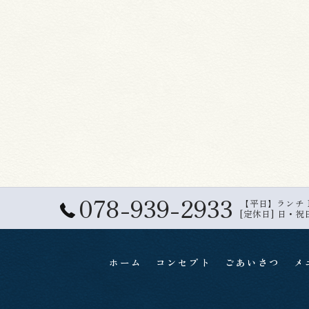
078-939-2933
【平日】ランチ 11:
[定休日] 日・祝
ホーム
コンセプト
ごあいさつ
メ