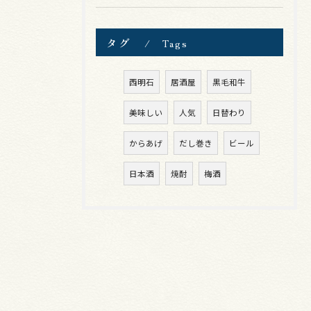
タグ
Tags
西明石
居酒屋
黒毛和牛
美味しい
人気
日替わり
からあげ
だし巻き
ビール
日本酒
焼酎
梅酒