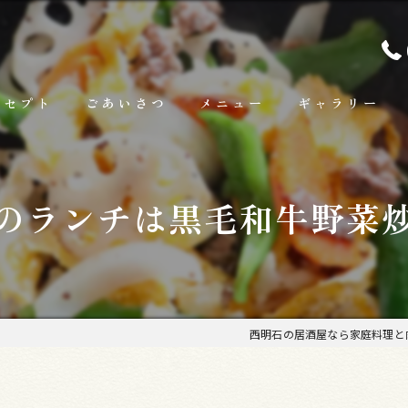
ンセプト
ごあいさつ
メニュー
ギャラリー
ランチ
のランチは黒毛和牛野菜
お料理
お飲み物
西明石の居酒屋なら家庭料理と肉