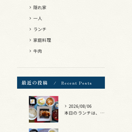
隠れ家
一人
ランチ
家庭料理
牛肉
最近の投稿
Recent Posts
2026/08/06
本日のランチは、照焼きチキン！