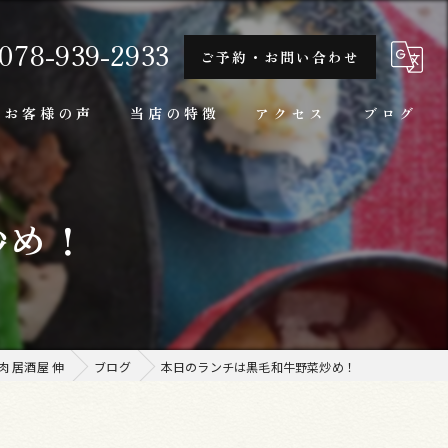
078-939-2933
ご予約・お問い合わせ
お客様の声
当店の特徴
アクセス
ブログ
隠れ家
炒め！
一人
ランチ
家庭料理
 居酒屋 伸
ブログ
本日のランチは黒毛和牛野菜炒め！
牛肉