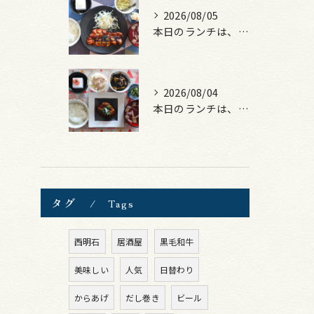
2026/08/05
本日のランチは、ロース豚カツ梅はさみ！
2026/08/04
本日のランチは、煮込みハンバーグ！
タグ
Tags
西明石
居酒屋
黒毛和牛
美味しい
人気
日替わり
からあげ
だし巻き
ビール