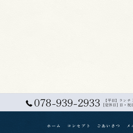
078-939-2933
【平日】ランチ 11:
[定休日] 日・祝
ホーム
コンセプト
ごあいさつ
メ