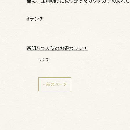
間に、正月明けに見つかったカッチカチの忘れら
#ランチ
西明石で人気のお得なランチ
ランチ
< 前のページ