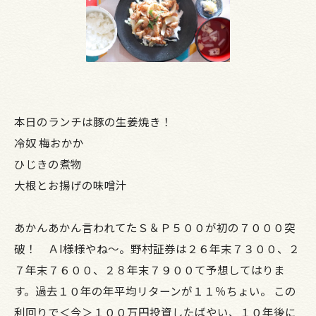
本日のランチは豚の生姜焼き！
冷奴 梅おかか
ひじきの煮物
大根とお揚げの味噌汁
あかんあかん言われてたＳ＆Ｐ５００が初の７０００突
破！ ＡI様様やね～。野村証券は２６年末７３００、２
７年末７６００、２８年末７９００て予想してはりま
す。過去１０年の年平均リターンが１１％ちょい。 この
利回りで＜今＞１００万円投資したばやい、１０年後に