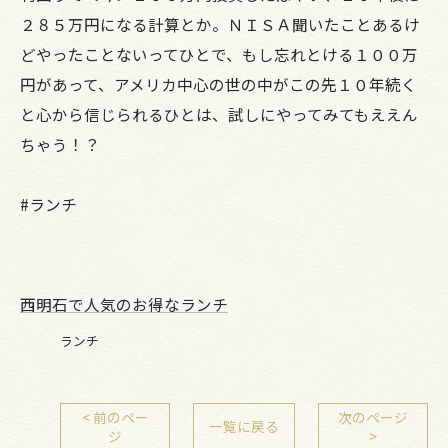
２８５万円になる計算とか。ＮＩＳＡ聞いたことあるけ
どやったことないってひとで、もし忘れとける１００万
円があって、アメリカ中心の世の中がこの先１０年続く
と心から信じられるひとは、試しにやってみてもええん
ちゃう！？
#ランチ
西明石で人気のお得なランチ
ランチ
< 前のペー
次のページ
一覧に戻る
ジ
>