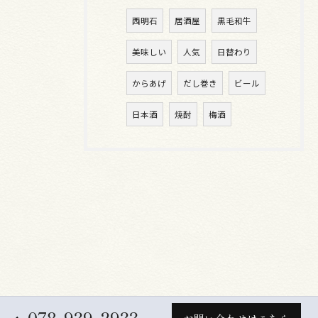
西明石
居酒屋
黒毛和牛
美味しい
人気
日替わり
からあげ
だし巻き
ビール
日本酒
焼酎
梅酒
078-939-2933