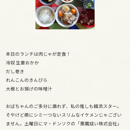
本日のランチは肉じゃが定食！
冷奴 生姜おかか
だし巻き
れんこんのきんぴら
大根とお揚げの味噌汁
おばちゃんのご多分に漏れず、私の推しも韓流スター。
そやけど顔にシミ一つないスリムなイケメンじゃござい
ません。土曜日にマ・ドンソクの「悪魔祓い株式会社」