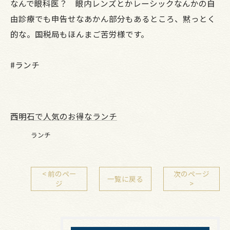
なんで眼科医？ 眼内レンズとかレーシックなんかの自
由診療でも申告せなあかん部分もあるところ、黙っとく
的な。国税局もほんまご苦労様です。
#ランチ
西明石で人気のお得なランチ
ランチ
< 前のペー
次のページ
一覧に戻る
ジ
>