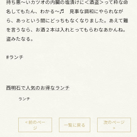
持ち悪～いカツオの内臓の塩漬けに＜酒盗＞って粋な命
名してもたん、わかる～♬ 見事な調和にやられなが
ら、あっという間にどっちもなくなりました。あえて難
を言うなら、お酒２本は入れとってもらわなあかんね。
盗みたなる。
#ランチ
西明石で人気のお得なランチ
ランチ
< 前のペー
次のページ
一覧に戻る
ジ
>