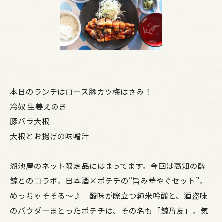
本日のランチはロース豚カツ梅はさみ！
冷奴 生姜えのき
豚バラ大根
大根とお揚げの味噌汁
湖池屋のネット限定品にはまってます。今回は高知の酔
鯨とのコラボ。日本酒×ポテチの“旨み華やぐセット”。
めっちゃそそる～♪ 酸味が際立つ純米吟醸と、酒盗味
のパウダーまとったポテチは、その名も「鯨乃友」。気