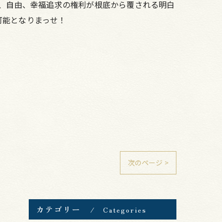
命、自由、幸福追求の権利が根底から覆される明白
可能となりまっせ！
次のページ >
カテゴリー
Categories