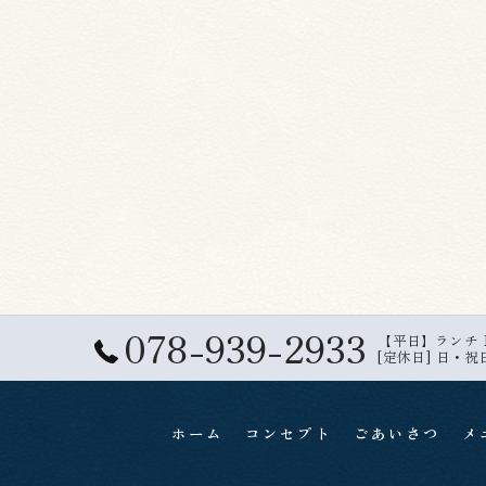
078-939-2933
【平日】ランチ 11:
[定休日] 日・祝
ホーム
コンセプト
ごあいさつ
メ