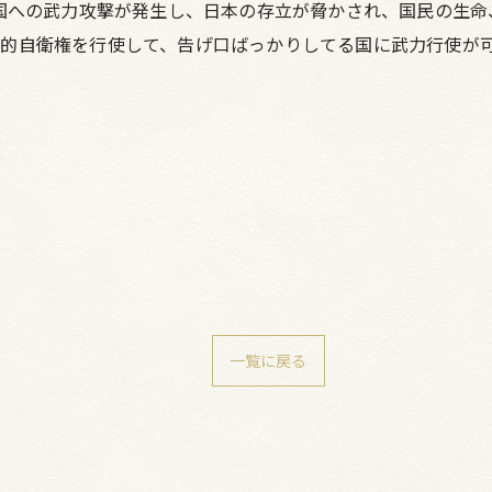
他国への武力攻撃が発生し、日本の存立が脅かされ、国民の生
的自衛権を行使して、告げ口ばっかりしてる国に武力行使が
一覧に戻る