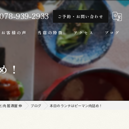
078-939-2933
ご予約・お問い合わせ
お客様の声
当店の特徴
アクセス
ブログ
隠れ家
め！
一人
ランチ
家庭料理
肉 居酒屋 伸
ブログ
本日のランチはピーマン肉詰め！
牛肉