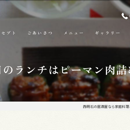
ンセプト
ごあいさつ
メニュー
ギャラリー
ランチ
日のランチはピーマン肉詰
お料理
お飲み物
西明石の居酒屋なら家庭料理と