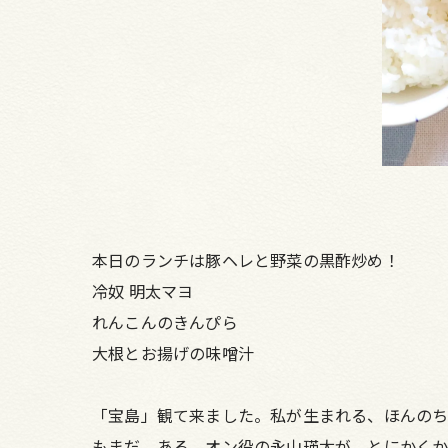
本日のランチは豚ヘレと野菜の黒酢炒め！
冷奴 明太マヨ
れんこんのきんぴら
大根とお揚げの味噌汁
「宝島」観て来ました。私が生まれる、ほんのち
もまだ、ある。オン役の永山瑛太が、とにかくか