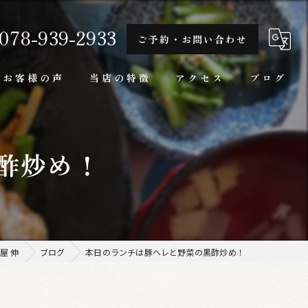
078-939-2933
ご予約・お問い合わせ
お客様の声
当店の特徴
アクセス
ブログ
隠れ家
酢炒め！
一人
ランチ
家庭料理
屋 伸
ブログ
本日のランチは豚ヘレと野菜の黒酢炒め！
牛肉