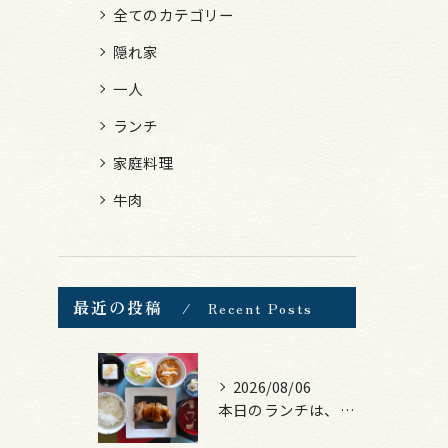
全てのカテゴリー
隠れ家
一人
ランチ
家庭料理
牛肉
最近の投稿
Recent Posts
2026/08/06
本日のランチは、照焼きチキン！