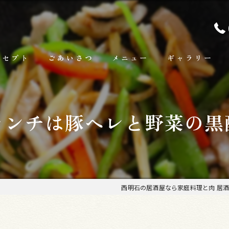
ンセプト
ごあいさつ
メニュー
ギャラリー
ランチ
ランチは豚ヘレと野菜の黒
お料理
お飲み物
西明石の居酒屋なら家庭料理と肉 居酒