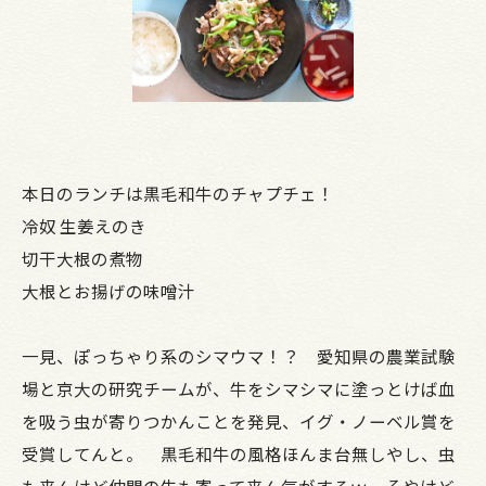
本日のランチは黒毛和牛のチャプチェ！
冷奴 生姜えのき
切干大根の煮物
大根とお揚げの味噌汁
一見、ぽっちゃり系のシマウマ！？ 愛知県の農業試験
場と京大の研究チームが、牛をシマシマに塗っとけば血
を吸う虫が寄りつかんことを発見、イグ・ノーベル賞を
受賞してんと。 黒毛和牛の風格ほんま台無しやし、虫
も来んけど仲間の牛も寄って来ん気がするｗ そやけど