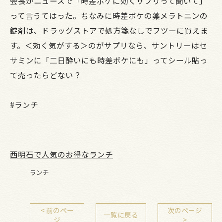
会長がニュースで「時差ボケに効くサプリって聞いて」
って言うてはった。ちなみに時差ボケの薬メラトニンの
錠剤は、ドラッグストアで処方箋なしでフツーに買えま
す。＜効く気がする＞のがサプリなら、サントリーはセ
サミンに「二日酔いにも時差ボケにも」ってシール貼っ
て売ったらどない？
#ランチ
西明石で人気のお得なランチ
ランチ
< 前のペー
次のページ
一覧に戻る
ジ
>