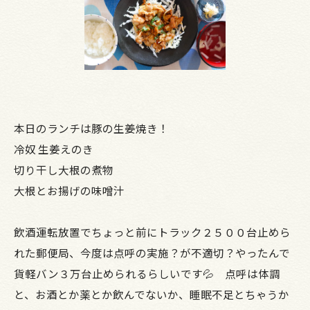
本日のランチは豚の生姜焼き！
冷奴 生姜えのき
切り干し大根の煮物
大根とお揚げの味噌汁
飲酒運転放置でちょっと前にトラック２５００台止めら
れた郵便局、今度は点呼の実施？が不適切？やったんで
貨軽バン３万台止められるらしいです💦 点呼は体調
と、お酒とか薬とか飲んでないか、睡眠不足とちゃうか