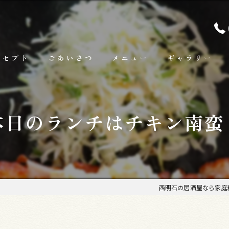
ンセプト
ごあいさつ
メニュー
ギャラリー
ランチ
本日のランチはチキン南蛮
お料理
お飲み物
西明石の居酒屋なら家庭料