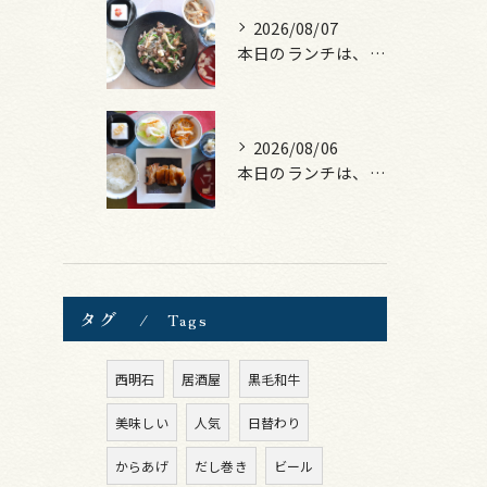
2026/08/07
本日のランチは、黒毛和牛のチャプチェ！
2026/08/06
本日のランチは、照焼きチキン！
タグ
Tags
西明石
居酒屋
黒毛和牛
美味しい
人気
日替わり
からあげ
だし巻き
ビール