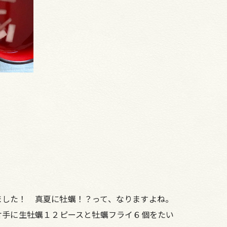
ました！ 真夏に牡蠣！？って、なりますよね。
片手に生牡蠣１２ピースと牡蠣フライ６個をたい