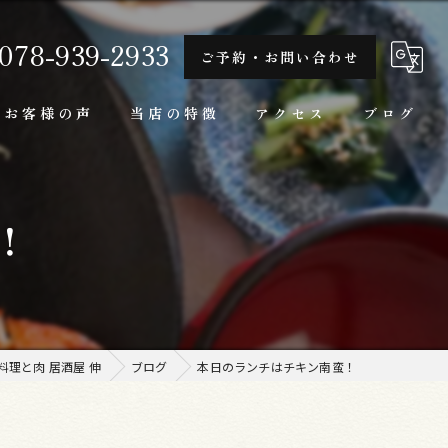
078-939-2933
ご予約・お問い合わせ
お客様の声
当店の特徴
アクセス
ブログ
隠れ家
！
一人
ランチ
家庭料理
理と肉 居酒屋 伸
ブログ
本日のランチはチキン南蛮！
牛肉