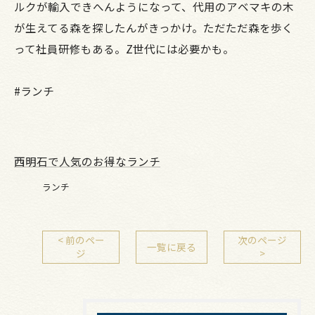
ルクが輸入できへんようになって、代用のアベマキの木
が生えてる森を探したんがきっかけ。ただただ森を歩く
って社員研修もある。Z世代には必要かも。
#ランチ
西明石で人気のお得なランチ
ランチ
< 前のペー
次のページ
一覧に戻る
ジ
>