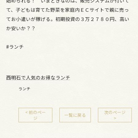
始められる！ いまどきなのは、販売システムが付いて
て、子どもは育てた野菜を家庭内ＥＣサイトで親に売っ
てお小遣いが稼げる。初期投資の３万２７８０円、高い
か安いか？？
#ランチ
西明石で人気のお得なランチ
ランチ
< 前のペー
次のページ
一覧に戻る
ジ
>