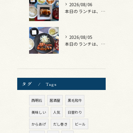
2026/08/06
本日のランチは、照焼きチキン！
2026/08/05
本日のランチは、ロース豚カツ梅はさみ！
タグ
Tags
西明石
居酒屋
黒毛和牛
美味しい
人気
日替わり
からあげ
だし巻き
ビール