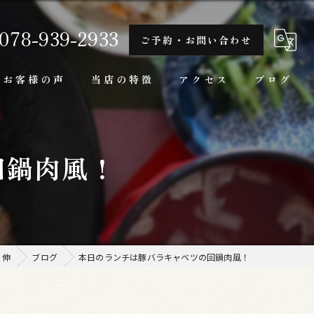
078-939-2933
ご予約・お問い合わせ
お客様の声
当店の特徴
アクセス
ブログ
隠れ家
回鍋肉風！
一人
ランチ
家庭料理
 伸
ブログ
本日のランチは豚バラキャベツの回鍋肉風！
牛肉