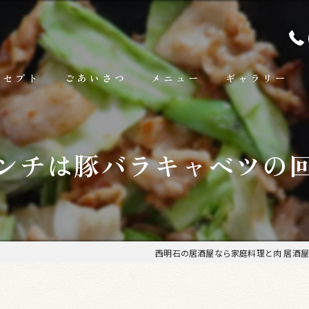
ンセプト
ごあいさつ
メニュー
ギャラリー
ランチ
ンチは豚バラキャベツの
お料理
お飲み物
西明石の居酒屋なら家庭料理と肉 居酒屋