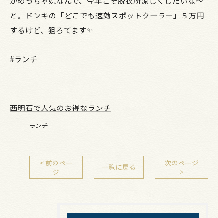
がめっちゃ嫌なんで、今年こそ脱衣所涼しくしたいな～
と。ドンキの「どこでも速効スポットクーラー」５万円
するけど、狙ろてます✨
#ランチ
西明石で人気のお得なランチ
ランチ
< 前のペー
次のページ
一覧に戻る
ジ
>