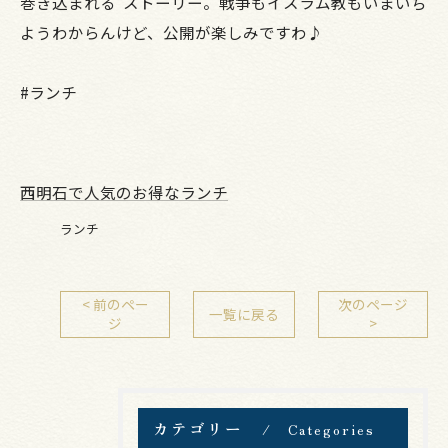
巻き込まれる“ストーリー。戦争もイスラム教もいまいち
ようわからんけど、公開が楽しみですわ♪
#ランチ
西明石で人気のお得なランチ
ランチ
< 前のペー
次のページ
一覧に戻る
ジ
>
カテゴリー
Categories