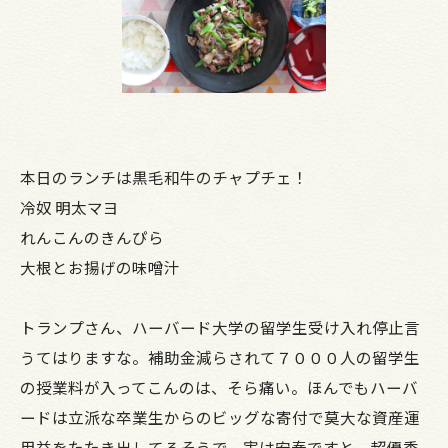
本日のランチは黒毛和牛のチャプチェ！
冷奴 明太マヨ
れんこんのきんぴら
大根とお揚げの味噌汁
トランプさん、ハーバード大学の留学生受け入れ停止言
うてはりますな。補助金減らされて７０００人の留学生
の授業料が入ってこんのは、そら痛い。ほんでもハーバ
ードは立派な卒業生からのビッグな寄付で莫大な資産運
用益をたたき出してるそうで、実は安泰ですと。超優秀