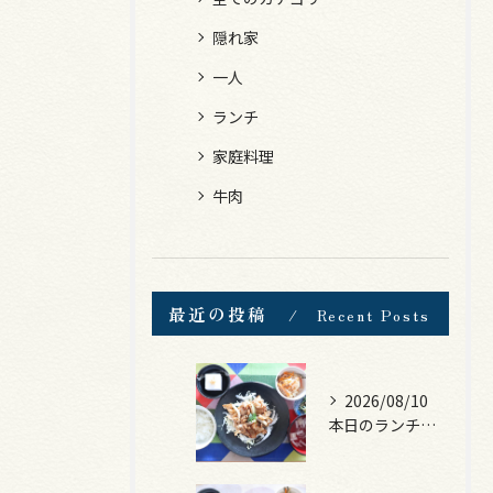
隠れ家
一人
ランチ
家庭料理
牛肉
最近の投稿
Recent Posts
2026/08/10
本日のランチは、豚の生姜焼き！