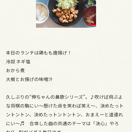
本日のランチは鶏もも唐揚げ！
冷奴 ネギ塩
おから煮
大根とお揚げの味噌汁
久しぶりの“伸ちゃんの鼻歌シリーズ”。♪吹けば飛ぶよ
な将棋の駒にい～懸けた命を笑わば笑え～、決めたっト
ントントン、決めたっトントントン、おまえーと道連れ
にい～♬ 合体した曲の共通のテーマは「決心」やろ
か⁉ 脳がバグる毎日です。