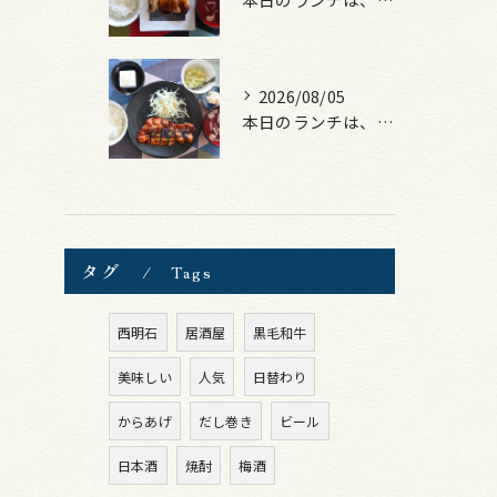
2026/08/05
本日のランチは、ロース豚カツ梅はさみ！
タグ
Tags
西明石
居酒屋
黒毛和牛
美味しい
人気
日替わり
からあげ
だし巻き
ビール
日本酒
焼酎
梅酒