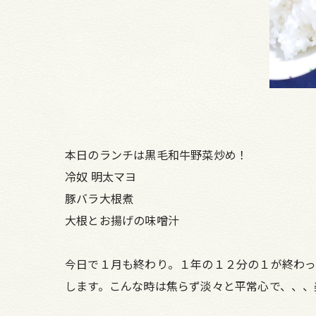
本日のランチは黒毛和牛野菜炒め！
冷奴 明太マヨ
豚バラ大根煮
大根とお揚げの味噌汁
今日で１月も終わり。１年の１２分の１が終わっ
します。こんな時は焦らず淡々と平常心で、、、