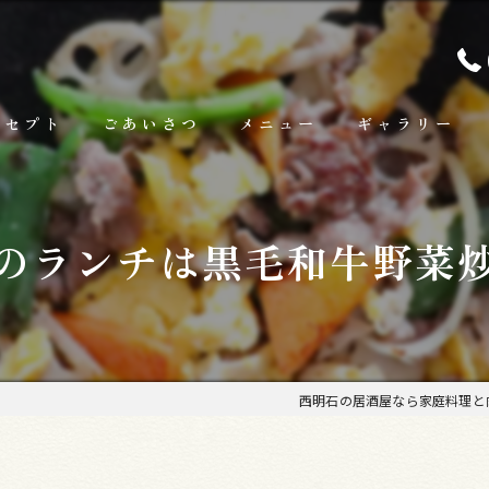
ンセプト
ごあいさつ
メニュー
ギャラリー
ランチ
のランチは黒毛和牛野菜
お料理
お飲み物
西明石の居酒屋なら家庭料理と肉