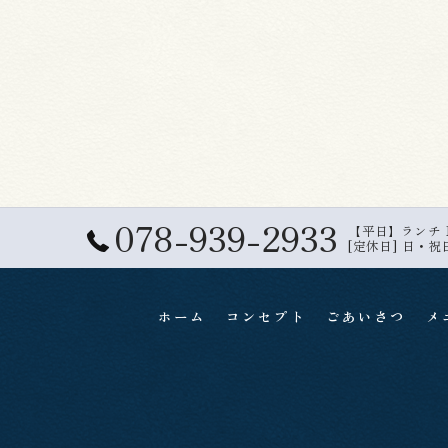
078-939-2933
【平日】ランチ 11:
[定休日] 日・祝
ホーム
コンセプト
ごあいさつ
メ