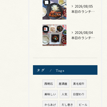
2026/08/05
本日のランチは、ロース豚カツ梅はさみ！
2026/08/04
本日のランチは、煮込みハンバーグ！
タグ
Tags
西明石
居酒屋
黒毛和牛
美味しい
人気
日替わり
からあげ
だし巻き
ビール