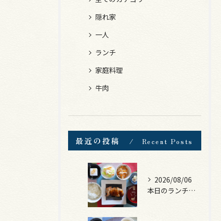
隠れ家
一人
ランチ
家庭料理
牛肉
最近の投稿
Recent Posts
2026/08/06
本日のランチは、照焼きチキン！