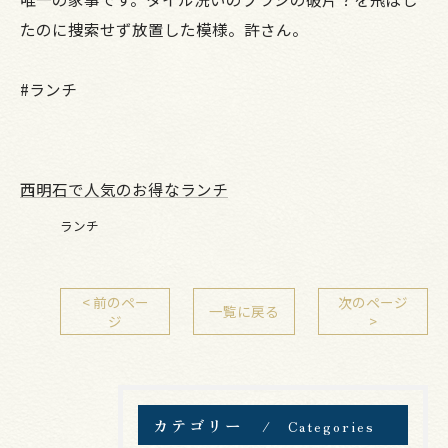
たのに捜索せず放置した模様。許さん。
#ランチ
西明石で人気のお得なランチ
ランチ
< 前のペー
次のページ
一覧に戻る
ジ
>
カテゴリー
Categories