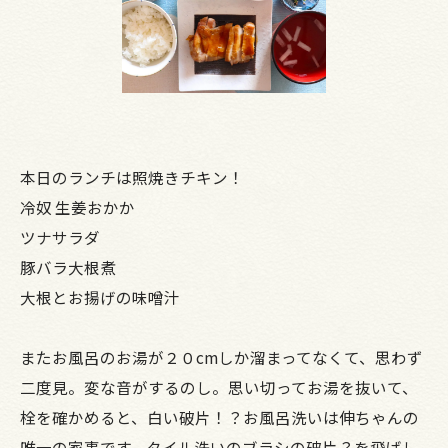
本日のランチは照焼きチキン！
冷奴 生姜おかか
ツナサラダ
豚バラ大根煮
大根とお揚げの味噌汁
またお風呂のお湯が２０cmしか溜まってなくて、思わず
二度見。変な音がするのし。思い切ってお湯を抜いて、
栓を確かめると、白い破片！？お風呂洗いは伸ちゃんの
唯一の家事です。タイル洗いのブラシの破片？を飛ばし