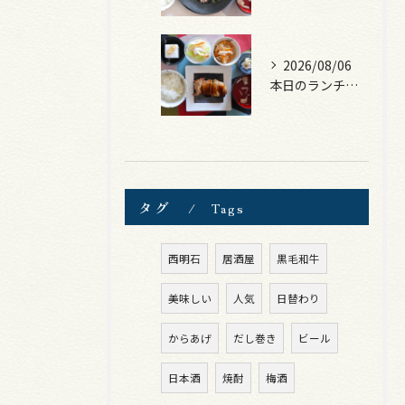
2026/08/06
本日のランチは、照焼きチキン！
タグ
Tags
西明石
居酒屋
黒毛和牛
美味しい
人気
日替わり
からあげ
だし巻き
ビール
日本酒
焼酎
梅酒