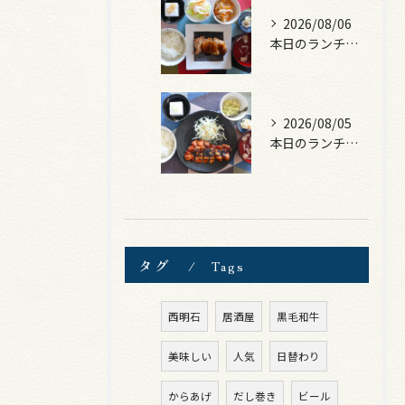
2026/08/06
本日のランチは、照焼きチキン！
2026/08/05
本日のランチは、ロース豚カツ梅はさみ！
タグ
Tags
西明石
居酒屋
黒毛和牛
美味しい
人気
日替わり
からあげ
だし巻き
ビール