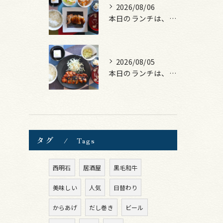
2026/08/06
本日のランチは、照焼きチキン！
2026/08/05
本日のランチは、ロース豚カツ梅はさみ！
タグ
Tags
西明石
居酒屋
黒毛和牛
美味しい
人気
日替わり
からあげ
だし巻き
ビール