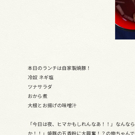
本日のランチは自家製焼豚！
冷奴 ネギ塩
ツナサラダ
おから煮
大根とお揚げの味噌汁
「今日は夜、ヒマかもしれんなあ！！」なんなら
か！！」焼豚の五香粉に大興奮！？の伸ちゃんで