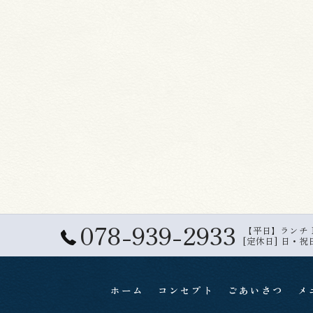
078-939-2933
【平日】ランチ 11:
[定休日] 日・祝
ホーム
コンセプト
ごあいさつ
メ