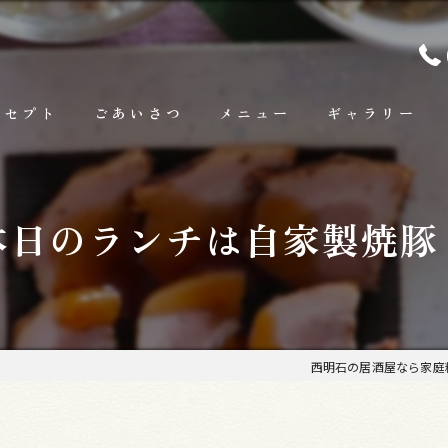
ンセプト
ごあいさつ
メニュー
ギャラリー
ランチ
本日のランチは自家製焼豚
お料理
お飲み物
西明石の居酒屋なら家庭料