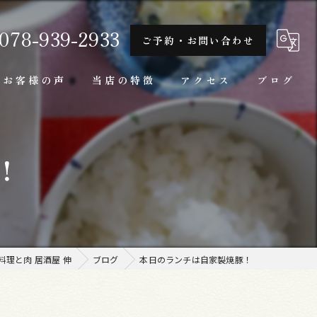
078-939-2933
ご予約・お問い合わせ
お客様の声
当店の特徴
アクセス
ブログ
隠れ家
！
一人
ランチ
家庭料理
理と肉 居酒屋 伸
ブログ
本日のランチは自家製焼豚！
牛肉