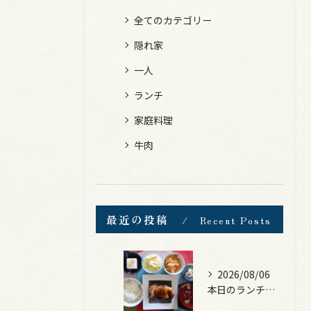
全てのカテゴリー
隠れ家
一人
ランチ
家庭料理
牛肉
最近の投稿
Recent Posts
2026/08/06
本日のランチは、照焼きチキン！