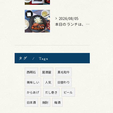
2026/08/05
本日のランチは、ロース豚カツ梅はさみ！
タグ
Tags
西明石
居酒屋
黒毛和牛
美味しい
人気
日替わり
からあげ
だし巻き
ビール
日本酒
焼酎
梅酒