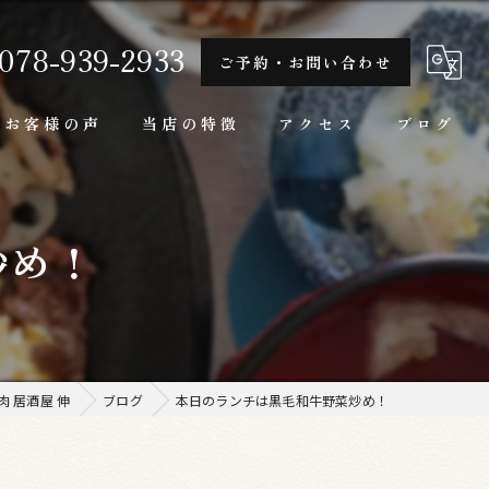
078-939-2933
ご予約・お問い合わせ
お客様の声
当店の特徴
アクセス
ブログ
隠れ家
炒め！
一人
ランチ
家庭料理
 居酒屋 伸
ブログ
本日のランチは黒毛和牛野菜炒め！
牛肉