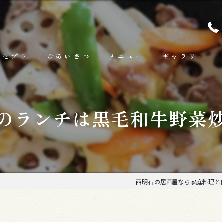
ンセプト
ごあいさつ
メニュー
ギャラリー
ランチ
のランチは黒毛和牛野菜
お料理
お飲み物
西明石の居酒屋なら家庭料理と肉