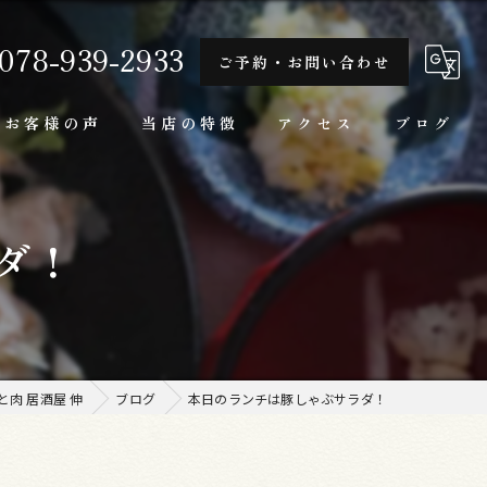
078-939-2933
ご予約・お問い合わせ
お客様の声
当店の特徴
アクセス
ブログ
隠れ家
ダ！
一人
ランチ
家庭料理
肉 居酒屋 伸
ブログ
本日のランチは豚しゃぶサラダ！
牛肉