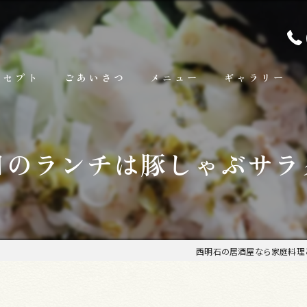
ンセプト
ごあいさつ
メニュー
ギャラリー
ランチ
日のランチは豚しゃぶサラ
お料理
お飲み物
西明石の居酒屋なら家庭料理と