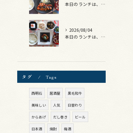
本日のランチは、ロース豚カツ梅はさみ！
2026/08/04
本日のランチは、煮込みハンバーグ！
タグ
Tags
西明石
居酒屋
黒毛和牛
美味しい
人気
日替わり
からあげ
だし巻き
ビール
日本酒
焼酎
梅酒