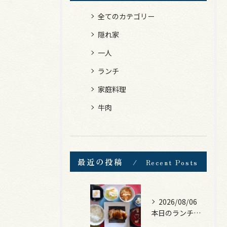
全てのカテゴリー
隠れ家
一人
ランチ
家庭料理
牛肉
最近の投稿
Recent Posts
2026/08/06
本日のランチは、照焼きチキン！