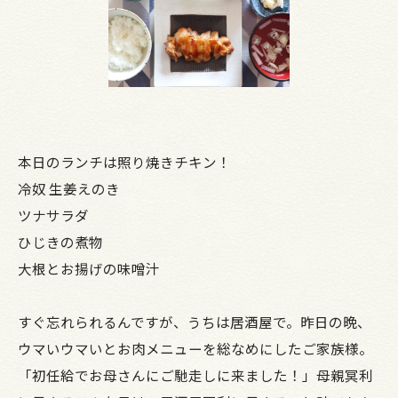
本日のランチは照り焼きチキン！
冷奴 生姜えのき
ツナサラダ
ひじきの煮物
大根とお揚げの味噌汁
すぐ忘れられるんですが、うちは居酒屋で。昨日の晩、
ウマいウマいとお肉メニューを総なめにしたご家族様。
「初任給でお母さんにご馳走しに来ました！」母親冥利