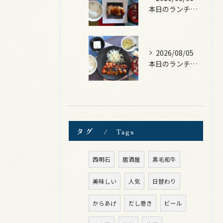
本日のランチは、照焼きチキン！
2026/08/05
本日のランチは、ロース豚カツ梅はさみ！
タグ
Tags
西明石
居酒屋
黒毛和牛
美味しい
人気
日替わり
からあげ
だし巻き
ビール