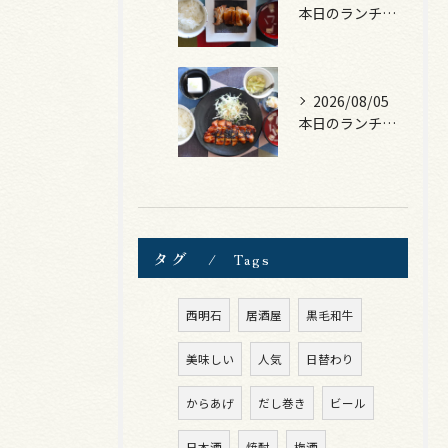
本日のランチは、照焼きチキン！
2026/08/05
本日のランチは、ロース豚カツ梅はさみ！
タグ
Tags
西明石
居酒屋
黒毛和牛
美味しい
人気
日替わり
からあげ
だし巻き
ビール
日本酒
焼酎
梅酒