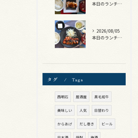
本日のランチは、照焼きチキン！
2026/08/05
本日のランチは、ロース豚カツ梅はさみ！
タグ
Tags
西明石
居酒屋
黒毛和牛
美味しい
人気
日替わり
からあげ
だし巻き
ビール
日本酒
焼酎
梅酒